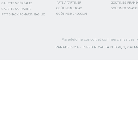
PÂTE À TARTINER
GOÛTINE® FRAMB
GALETTE 5 CÉRÉALES
GOÛTINE® CACAO
GOÛTINE® SNACK
GALETTE SARRASINE
GOÛTINE® CHOCOLAT
P'TIT SNACK ROMARIN BASILIC
Paradeigma conçoit et commercialise des re
PARADEIGMA
-
INEED ROVALTAIN TGV, 1, rue Ma