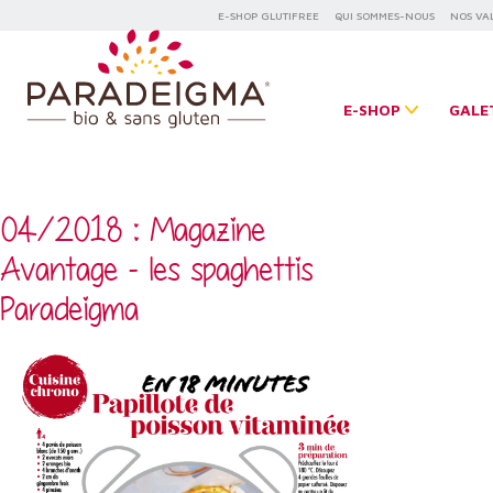
E-SHOP GLUTIFREE
QUI SOMMES-NOUS
NOS VA
E-SHOP
GALE
04/2018 : Magazine
Avantage - les spaghettis
Paradeigma