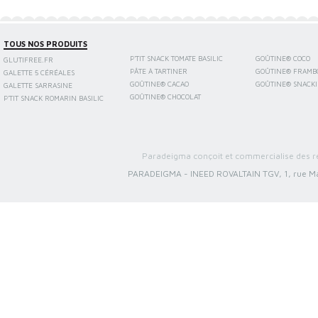
TOUS NOS PRODUITS
P'TIT SNACK TOMATE BASILIC
GOÛTINE® COCO
GLUTIFREE.FR
PÂTE À TARTINER
GOÛTINE® FRAMB
GALETTE 5 CÉRÉALES
GOÛTINE® CACAO
GOÛTINE® SNACK
GALETTE SARRASINE
GOÛTINE® CHOCOLAT
P'TIT SNACK ROMARIN BASILIC
Paradeigma conçoit et commercialise des re
PARADEIGMA
-
INEED ROVALTAIN TGV, 1, rue Ma