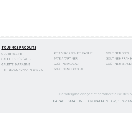
TOUS NOS PRODUITS
P'TIT SNACK TOMATE BASILIC
GOÛTINE® COCO
GLUTIFREE.FR
PÂTE À TARTINER
GOÛTINE® FRAMB
GALETTE 5 CÉRÉALES
GOÛTINE® CACAO
GOÛTINE® SNACK
GALETTE SARRASINE
GOÛTINE® CHOCOLAT
P'TIT SNACK ROMARIN BASILIC
Paradeigma conçoit et commercialise des re
PARADEIGMA
-
INEED ROVALTAIN TGV, 1, rue Ma