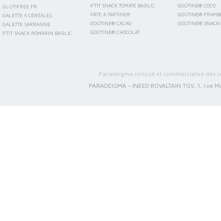
P'TIT SNACK TOMATE BASILIC
GOÛTINE® COCO
GLUTIFREE.FR
PÂTE À TARTINER
GOÛTINE® FRAMB
GALETTE 5 CÉRÉALES
GOÛTINE® CACAO
GOÛTINE® SNACK
GALETTE SARRASINE
GOÛTINE® CHOCOLAT
P'TIT SNACK ROMARIN BASILIC
Paradeigma conçoit et commercialise des re
PARADEIGMA
-
INEED ROVALTAIN TGV, 1, rue Ma