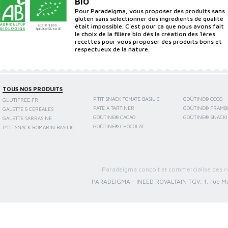
BIO
Pour Paradeigma, vous proposer des produits sans
gluten sans sélectionner des ingrédients de qualité
était impossible. C'est pour ça que nous avons fait
le choix de la filière bio dès la création des 1ères
recettes pour vous proposer des produits bons et
respectueux de la nature.
TOUS NOS PRODUITS
P'TIT SNACK TOMATE BASILIC
GOÛTINE® COCO
GLUTIFREE.FR
PÂTE À TARTINER
GOÛTINE® FRAMB
GALETTE 5 CÉRÉALES
GOÛTINE® CACAO
GOÛTINE® SNACK
GALETTE SARRASINE
GOÛTINE® CHOCOLAT
P'TIT SNACK ROMARIN BASILIC
Paradeigma conçoit et commercialise des re
PARADEIGMA
-
INEED ROVALTAIN TGV, 1, rue Ma