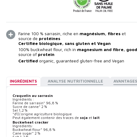
Farine 100 % sarrasin, riche en
magnésium, fibres
et
source de
protéines
Certifiée biologique
, sans gluten et Vegan
100% buckwheat flour, rich in
magnesium and fibre, goo
source of
protein
Certified
organic, guaranteed gluten-free and Vegan
INGRÉDIENTS
ANALYSE NUTRITIONNELLE
AVANTAGE
Craquelin au sarrasin
Ingrédients :
Farine de sarrasin* 96,8 %
Sucre de canne* 2 %
Sel 1,2 %
*d\\\'origine agriculture biologique
Peut également contenir des traces de
soja
et
lait
Buckwheat cracker
Ingredients:
Buckwheat flour* 96,8 %
Cane sugar* 2 %
Salt 1,2 %