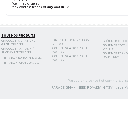
*certified organic
May contain traces of
soy
and
milk
TOUS NOS PRODUITS
TARTINADE CACAO / CHOCO-
CRAQUELIN 5 GRAINS / 5
GOÛTINE® CHOCO
SPREAD
GRAIN CRACKER
GOÛTINE® COCO /
GOÛTINE® CACAO / ROLLED
CRAQUELIN SARRASIN /
WAFERS
WAFERS
BUCKWHEAT CRACKER
GOÛTINE® FRAMBO
GOÛTINE® CACAO / ROLLED
RASPBERRY
P'TIT SNACK ROMARIN BASILIC
WAFERS
P'TIT SNACK TOMATE BASILIC
Paradeigma conçoit et commercialise 
PARADEIGMA
-
INEED ROVALTAIN TGV, 1, rue Ma